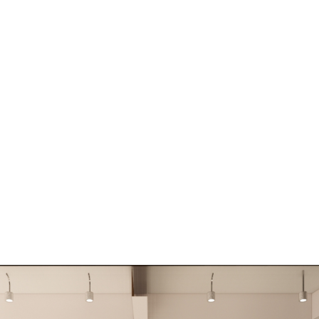
ปรึกษากับมัณฑนากรมืออาชีพของเรา